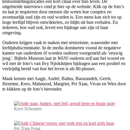
tentoonstellingslocaties een kort citaat over hun leven. De
uitgebreide interviews vind je hier op de website. Klik op de foto’s
en laat je inspireren door mensen die weten hoe complex en
avontuurlijk oud zijn en oud worden is. Een mens kan zich tot op
hoge leeftijd blijven ontwikkelen, zo blijkt uit hun verhalen. En
iedereen, hoe oud ook, levert een bijdrage aan zijn of haar
omgeving.
Ouderen krijgen vaak te maken met seniorisme, waaronder met
leeftijdsdiscriminatie. In de media domineren vooral de negatieve
kanten van ouderdom óf worden ouderen voorgesteld als ‘eeuwig
jong’. Bijbels Museum laat in
WIJS!
ouderen
zelf
aan het woord en
wil met de foto’s van Ilvy Njiokiktjien bijdragen aan een positief en
veelzijdig beeld van hoe het leven is als 80-plusser.
Maak kennis met Aagje, André, Baltus, Barazandeh, Gerrit,
Hermine, Kees, Mahmood, Margriet, Pei Xian, Vivan en Wies door
te klikken op de foto’s hieronder.
Kees Schouten
Pei Xian Feng