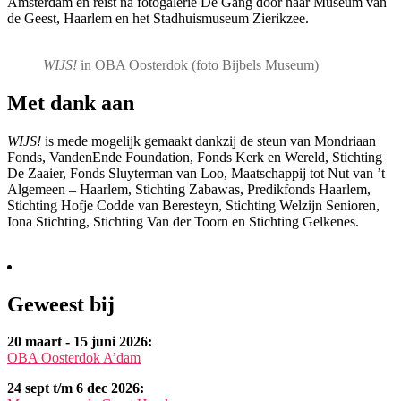
Amsterdam en reist na fotogalerie De Gang door naar Museum van
de Geest, Haarlem en het Stadhuismuseum Zierikzee.
WIJS!
in OBA Oosterdok (foto Bijbels Museum)
Met dank aan
WIJS!
is mede mogelijk gemaakt dankzij de steun van Mondriaan
Fonds, VandenEnde Foundation, Fonds Kerk en Wereld, Stichting
De Zaaier, Fonds Sluyterman van Loo, Maatschappij tot Nut van ’t
Algemeen – Haarlem, Stichting Zabawas, Predikfonds Haarlem,
Stichting Hofje Codde van Beresteyn, Stichting Welzijn Senioren,
Iona Stichting, Stichting Van der Toorn en Stichting Gelkenes.
Geweest bij
20 maart - 15 juni 2026:
OBA Oosterdok A’dam
24 sept t/m 6 dec 2026: