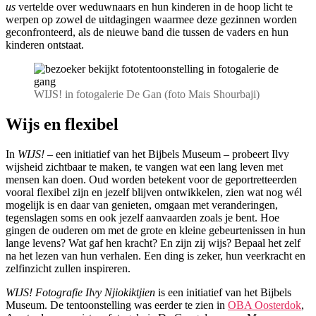
us
vertelde over weduwnaars en hun kinderen in de hoop licht te
werpen op zowel de uitdagingen waarmee deze gezinnen worden
geconfronteerd, als de nieuwe band die tussen de vaders en hun
kinderen ontstaat.
WIJS! in fotogalerie De Gan (foto Mais Shourbaji)
Wijs en flexibel
In
WIJS!
– een initiatief van het Bijbels Museum – probeert Ilvy
wijsheid zichtbaar te maken, te vangen wat een lang leven met
mensen kan doen. Oud worden betekent voor de geportretteerden
vooral flexibel zijn en jezelf blijven ontwikkelen, zien wat nog wél
mogelijk is en daar van genieten, omgaan met veranderingen,
tegenslagen soms en ook jezelf aanvaarden zoals je bent. Hoe
gingen de ouderen om met de grote en kleine gebeurtenissen in hun
lange levens? Wat gaf hen kracht? En zijn zij wijs? Bepaal het zelf
na het lezen van hun verhalen. Een ding is zeker, hun veerkracht en
zelfinzicht zullen inspireren.
WIJS!
Fotografie Ilvy Njiokiktjien
is een initiatief van het Bijbels
Museum. De tentoonstelling was eerder te zien in
OBA Oosterdok
,