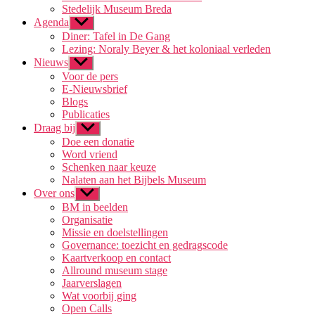
Stedelijk Museum Breda
Agenda
Toon
submenu
Diner: Tafel in De Gang
Lezing: Noraly Beyer & het koloniaal verleden
Nieuws
Toon
submenu
Voor de pers
E-Nieuwsbrief
Blogs
Publicaties
Draag bij
Toon
submenu
Doe een donatie
Word vriend
Schenken naar keuze
Nalaten aan het Bijbels Museum
Over ons
Toon
submenu
BM in beelden
Organisatie
Missie en doelstellingen
Governance: toezicht en gedragscode
Kaartverkoop en contact
Allround museum stage
Jaarverslagen
Wat voorbij ging
Open Calls